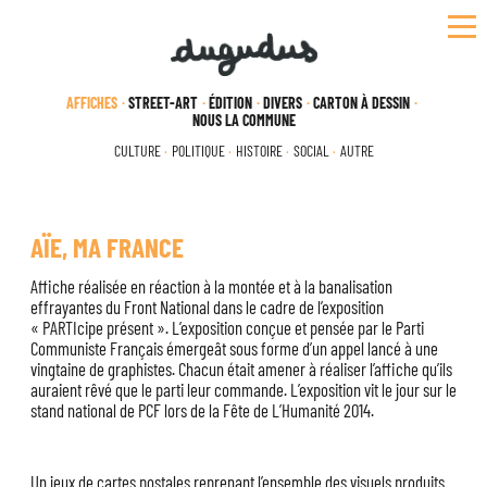
Skip
to
content
AFFICHES
STREET-ART
ÉDITION
DIVERS
CARTON À DESSIN
NOUS LA COMMUNE
CULTURE
POLITIQUE
HISTOIRE
SOCIAL
AUTRE
AÏE, MA FRANCE
Affiche réalisée en réaction à la montée et à la banalisation
effrayantes du Front National dans le cadre de l’exposition
« PARTIcipe présent ». L’exposition conçue et pensée par le Parti
Communiste Français émergeât sous forme d’un appel lancé à une
vingtaine de graphistes. Chacun était amener à réaliser l’affiche qu’ils
auraient rêvé que le parti leur commande. L’exposition vit le jour sur le
stand national de PCF lors de la Fête de L’Humanité 2014.
Un jeux de cartes postales reprenant l’ensemble des visuels produits