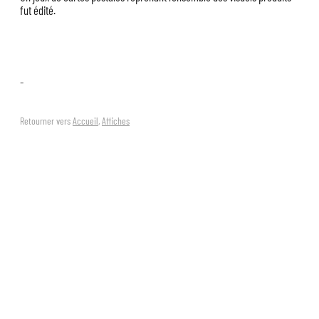
fut édité.
–
Retourner vers
Accueil
,
Affiches