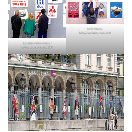
Ich Bin Dugudus,
Serigraffeur Gallery, Berlin, 2016
Exposition
Affiches en lutte !
au Point Éphémère à Paris, 2018