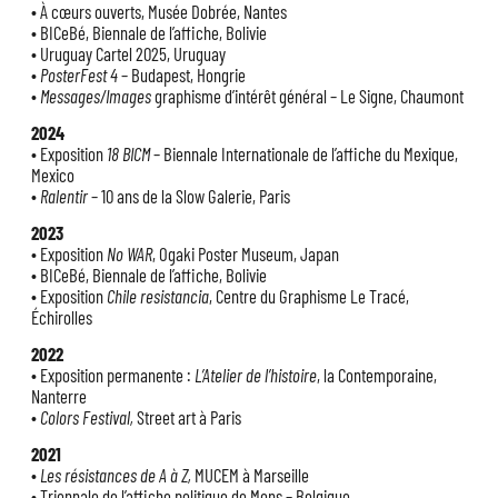
• À cœurs ouverts, Musée Dobrée, Nantes
• BICeBé, Biennale de l’affiche, Bolivie
• Uruguay Cartel 2025, Uruguay
•
PosterFest 4
– Budapest, Hongrie
•
Messages/Images
graphisme d’intérêt général – Le Signe, Chaumont
2024
• Exposition
18 BICM
– Biennale Internationale de l’affiche du Mexique,
Mexico
•
Ralentir
– 10 ans de la Slow Galerie, Paris
2023
• Exposition
No WAR
, Ogaki Poster Museum, Japan
• BICeBé, Biennale de l’affiche, Bolivie
• Exposition
Chile resistancia
, Centre du Graphisme Le Tracé,
Échirolles
2022
• Exposition permanente :
L’Atelier de l’histoire
, la Contemporaine,
Nanterre
•
Colors Festival,
Street art à Paris
2021
•
Les résistances de A à Z,
MUCEM à Marseille
• Triennale de l’affiche politique de Mons – Belgique