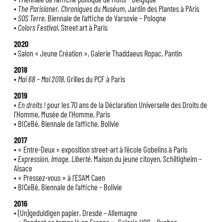
•
The Parisianer, Chroniques du Muséum
, Jardin des Plantes à PAris
•
SOS Terre,
Biennale de l’affiche de Varsovie – Pologne
•
Colors Festival,
Street art à Paris
2020
• Salon « Jeune Création », Galerie Thaddaeus Ropac, Pantin
2018
•
Mai 68 – Mai 2018,
Grilles du PCF à Paris
2019
•
En droits !
pour les 70 ans de la Déclaration Universelle des Droits de
l’Homme, Musée de l’Homme, Paris
• BICeBé, Biennale de l’affiche, Bolivie
2017
• « Entre-Deux » exposition street-art à l’école Gobelins à Paris
•
Expression, Image, Liberté
, Maison du jeune citoyen, Schiltigheim –
Alsace
• « Pressez-vous » à l’ESAM Caen
• BICeBé, Biennale de l’affiche – Bolivie
2016
• (Un)geduldigen papier, Dresde – Allemagne
• « Pendant ce temps là en France », Galerie UQO – Quebec