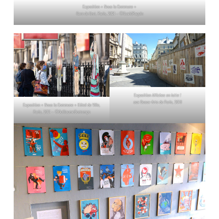
Exposition « Nous la Commune »
Gare de l’est, Paris, 2021 – ©DavidPaquin
Exposition
Affiches en lutte !
aux Beaux-Arts de Paris, 2018
Exposition « Nous la Commune » Hôtel de Ville,
Paris, 2021 – ©GuillaumeBontemps