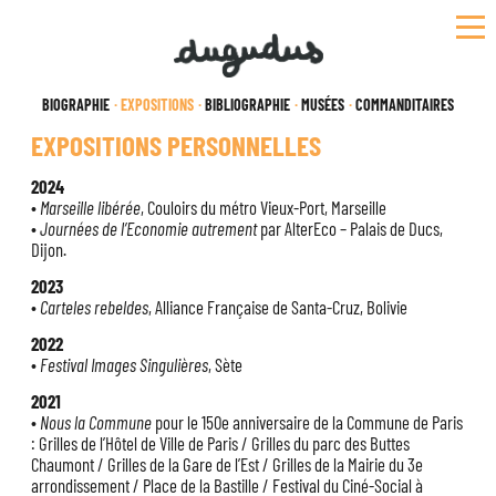
Skip
to
content
BIOGRAPHIE
EXPOSITIONS
BIBLIOGRAPHIE
MUSÉES
COMMANDITAIRES
EXPOSITIONS PERSONNELLES
2024
•
Marseille libérée
, Couloirs du métro Vieux-Port, Marseille
•
Journées de l’Economie autrement
par AlterEco – Palais de Ducs,
Dijon.
2023
•
Carteles rebeldes
, Alliance Française de Santa-Cruz, Bolivie
2022
•
Festival Images Singulières
, Sète
2021
•
Nous la Commune
pour le 150e anniversaire de la Commune de Paris
: Grilles de l’Hôtel de Ville de Paris / Grilles du parc des Buttes
Chaumont / Grilles de la Gare de l’Est / Grilles de la Mairie du 3e
arrondissement / Place de la Bastille / Festival du Ciné-Social à