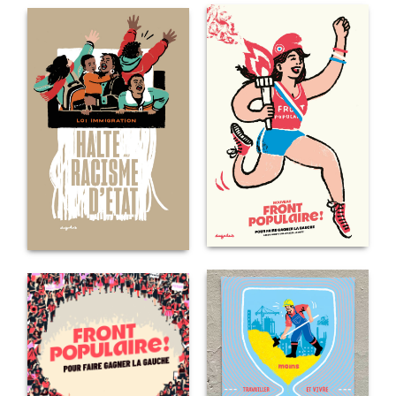
FREEDOM
OUVRE-
FLOTILLA
LA
!
NOUVEAU
HALTE
FRONT
AU
POPULAIRE
RACISME
D’ÉTAT