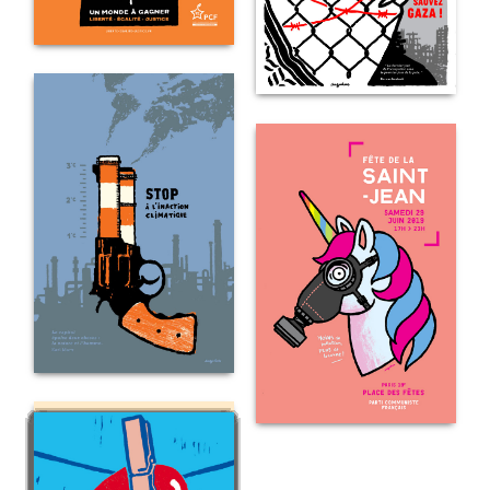
LIBERTÉ
EGALITÉ
JUSTICE
SAUVEZ
GAZA
STOP
À
L’INACTION
CLIMATIQUE
FÊTE
DE
LA