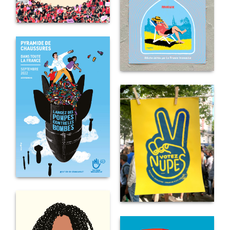
FRONT
POPULAIRE
TRAVAILLER
MOINS
ET
VIVRE
MIEUX
PYRAMIDE
DE
CHAUSSURES
VOTEZ
NUPES