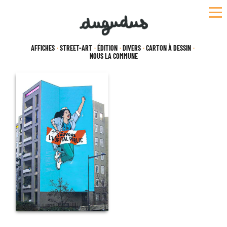
Skip
to
content
AFFICHES
STREET-ART
ÉDITION
DIVERS
CARTON À DESSIN
NOUS LA COMMUNE
COLLABORATION :
VILLE
DE
MONTREUIL
SAUVONS