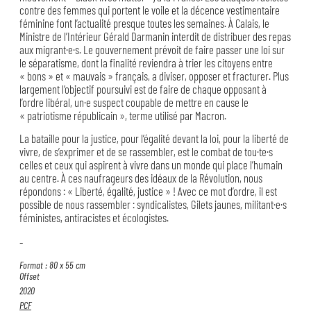
contre des femmes qui portent le voile et la décence vestimentaire
féminine font l’actualité presque toutes les semaines. À Calais, le
Ministre de l’Intérieur Gérald Darmanin interdit de distribuer des repas
aux migrant·e·s. Le gouvernement prévoit de faire passer une loi sur
le séparatisme, dont la finalité reviendra à trier les citoyens entre
« bons » et « mauvais » français, a diviser, opposer et fracturer. Plus
largement l’objectif poursuivi est de faire de chaque opposant à
l’ordre libéral, un·e suspect coupable de mettre en cause le
« patriotisme républicain », terme utilisé par Macron.
La bataille pour la justice, pour l’égalité devant la loi, pour la liberté de
vivre, de s’exprimer et de se rassembler, est le combat de tou·te·s
celles et ceux qui aspirent à vivre dans un monde qui place l’humain
au centre. À ces naufrageurs des idéaux de la Révolution, nous
répondons : « Liberté, égalité, justice » ! Avec ce mot d’ordre, il est
possible de nous rassembler : syndicalistes, Gilets jaunes, militant·e·s
féministes, antiracistes et écologistes.
–
Format : 80 x 55 cm
Offset
2020
PCF