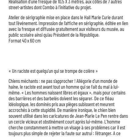
Réalisation d’une fresque de 10,5 X 3 mètres, aux côtés de 7 autres
street-artistes dont Combo à l’initiative du projet.
Atelier de sérigraphie mise en place dans le Hall Marie Curie durant
tout l’événement. Impression de l’affiche en sérigraphie, éditée en lien
avec la fresque et diffusée gratuitement aux visiteurs du musée, au
public scolaire ainsi qu’au Président de la République.
Format 40 x 60 cm
« Un raciste est quelqu’un qui se trompe de colère »
Chiens méchants : ne pas s’approcher ! Allégorie d’un monde de
haine, le raciste est avant tout un homme qui se fait du mal à lui-
même. « Les hommes naissent libres et égaux », mais pour certains
des barrières et des barbelés doivent les séparer. De ce fléau
idéologique, les dominés pris aux pièges subissent et meurent
accrochés à cette stupidité. De manière ironique, le chien bien
souvent utilisé dans les caricatures de Jean-Marie Le Pen rentre dans
un cercle vicieux et obstinément court après lui-même. L’homme
cherche constamment à mettre un visage à ses problèmes car il est
toujours plus simple de rejeter la faute sur autrui : l’étranger. A ce