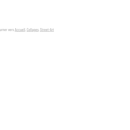
urner vers
Accueil
,
Collages
,
Street-Art