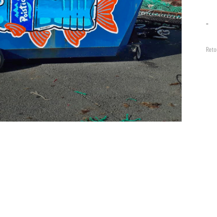
–
Reto