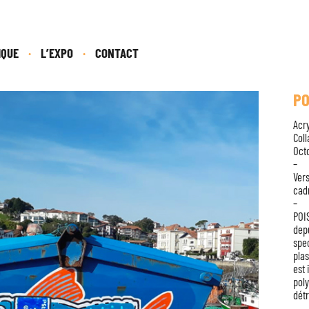
IQUE
L’EXPO
CONTACT
PO
Acry
Coll
Oct
–
Vers
cadr
–
POIS
depu
spec
plas
est 
pol
détr