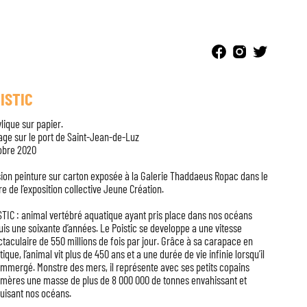
ISTIC
lique sur papier.
age sur le port de Saint-Jean-de-Luz
obre 2020
ion peinture sur carton exposée à la Galerie Thaddaeus Ropac dans le
e de l’exposition collective Jeune Création.
TIC : animal vertébré aquatique ayant pris place dans nos océans
is une soixante d’années. Le Poistic se developpe a une vitesse
taculaire de 550 millions de fois par jour. Grâce à sa carapace en
tique, l’animal vit plus de 450 ans et a une durée de vie infinie lorsqu’il
immergé. Monstre des mers, il représente avec ses petits copains
ymères une masse de plus de 8 000 000 de tonnes envahissant et
uisant nos océans.