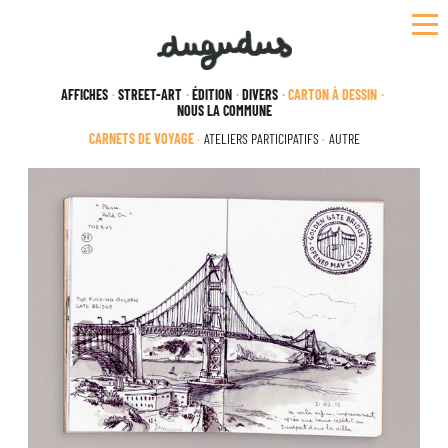
Skip
to
content
AFFICHES
STREET-ART
ÉDITION
DIVERS
CARTON À DESSIN
NOUS LA COMMUNE
CARNETS DE VOYAGE
ATELIERS PARTICIPATIFS
AUTRE